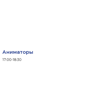
Узнать подробнее
Забронировать
Аниматоры
17:00-18:30
Курортный посёлок
«Пляжный»
Стильный посёлок на берегу
Волги, со свежим воздухом
и волшебными закатами
г. Энгельс, с. Шумейка, район
Ассамблеи, курортный поселок