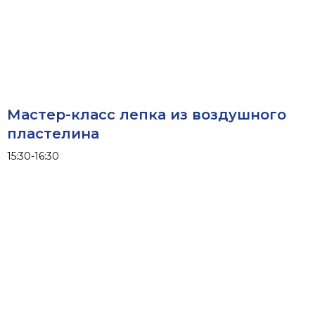
Атмосферные
кадры Пляжного
Это подборка фотографий,
передающих неповторимое
настроение и красоту курортного
посёлка
Мастер-класс лепка из воздушного
пластелина
15:30-16:30