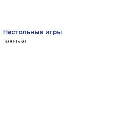
Настольные игры
13:00-16:30
Связаться с нами:
Запланировать свой отдых можно
уже сейчас, менеджер свяжется
с Вами:
Фамилия и имя