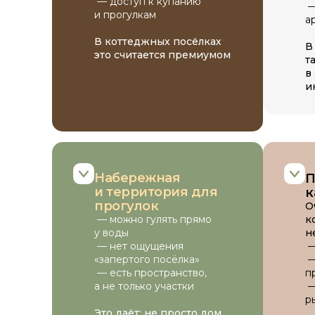
— доступ к купанию
—
и прогулкам
а
В коттеджных посёлках
В
это считается премиумом
т
в
и
Набережная
П
и территория для
к
прогулок
О
к
— можно гулять прямо
н
у воды
—
— нет ощущения
—
«запертого посёлка»
п
— есть пространство,
Записаться на мастер-
—
а не только участки
класс
р
Это даёт: не просто дом,
Запланировать свой визит для