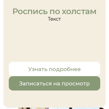
Атмосферные
кадры Пляжного
Это подборка фотографий,
передающих неповторимое
настроение и красоту курортного
посёлка