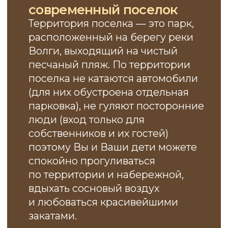
вдыхать сосновый воздух
и любоваться красивейшими
закатами.
Проснувшись утром
в Пляжном, не нужно
уезжать
Чтобы погулять по набережной,
искупаться в Волге или бассейне,
позаниматься спортом, поиграть
в волейбол, попить кофе на берегу,
здесь всё это можно сделать,
не выходя из посёлка. Можно
причалить к пристани посёлка
на лодке и через пару минут быть
дома, можно пройти по протокам
Волги на каяке, пригласить друзей
на пикник или порыбачить ранним
утром. Покупка дома
в «Пляжном» — это инвестиции
в здоровье, красоту и комфорт