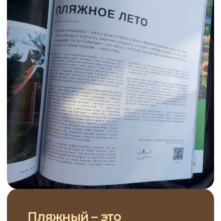
Пляжный – это
современный поселок
Территория поселка — это парк,
расположенный на берегу реки
Волги, выходящий на чистый
песчаный пляж. По территории
поселка не катаются автомобили
(для них обустроена отдельная
парковка), не гуляют посторонние
люди (вход только для
собственников и их гостей)
поэтому Вы и Ваши дети можете
спокойно прогуливаться
по территории и набережной,