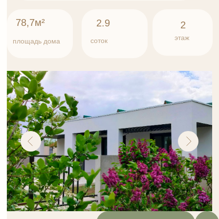
Записаться на просмотр
6 300 000 ₽
Бунгало 17.1
1 этаж
2 спальные комнаты
кухня - гостиная с видом на участок
санузел
прихожая
2 этаж
Эксплуатируемая кровля
Панорамный вид, из каждой комнаты выход
на веранду;
Дом стоит на винтовых сваях
Постройка из блоков Grass, утепление пеноплэкс
50 мм.