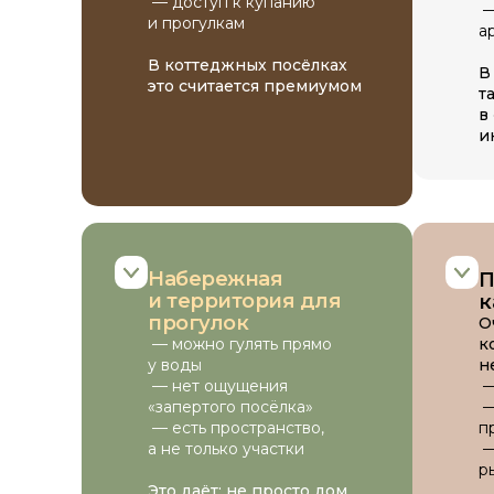
— доступ к купанию
—
Постройка из блоков Grass, утепление пеноплэкс 50мм.
и прогулкам
а
В коттеджных посёлках
В
это считается премиумом
т
102 м²
68 м²
2
в
площадь дома
веранда
этажа
и
Набережная
П
и территория для
к
прогулок
О
к
— можно гулять прямо
н
у воды
—
— нет ощущения
—
«запертого посёлка»
п
— есть пространство,
—
18.800.000 р
а не только участки
Записаться на просмотр
р
Это даёт: не просто дом,