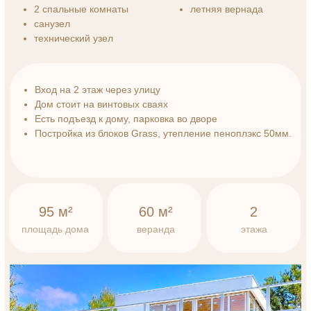
2 этаж
Эксплуатируемая кровля
Панорамный вид, из каждой комнаты выход
на веранду;
Дом стоит на винтовых сваях
Постройка из блоков Grass, утепление пеноплэкс
50 мм.
65 м²
2.5
2
площадь дома
соток
этаж