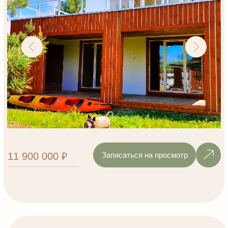
Записаться на просмотр
6 700 000 ₽
Бунгало 15
1 этаж
2 спальные комнаты
кухня - гостиная с видом на участок
санузел
прихожая
2 этаж
Эксплуатируемая кровля