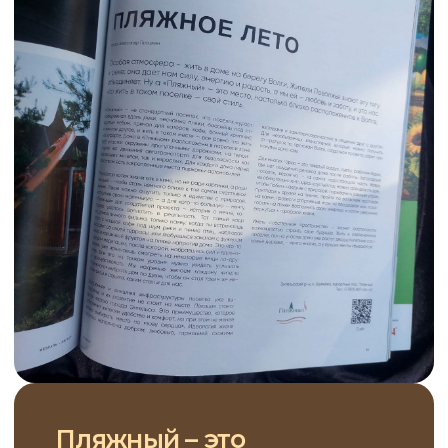
Пляжный – это
современный поселок
Территория поселка — это парк,
расположенный на берегу реки
Волги, выходящий на чистый
песчаный пляж. По территории
поселка не катаются автомобили
(для них обустроена отдельная
парковка), не гуляют посторонние
люди (вход только для
собственников и их гостей)
поэтому Вы и Ваши дети можете
спокойно прогуливаться
по территории и набережной,