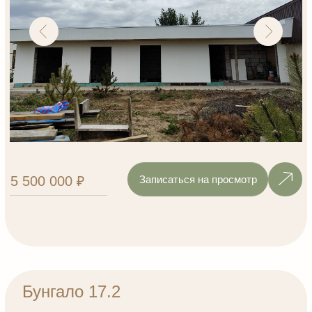
Посмотреть дома
Записаться на просмотр
Курортный посёлок
«Пляжный»
Стильный посёлок на берегу
Волги, со свежим воздухом
и волшебными закатами
Энгельс, Красноярское
муниципальное образование, с.
Шумейка, микр-н ДНП Парк-Хаус
Узнать подробнее