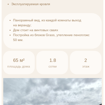
Атмосферные
кадры Пляжного
Это подборка фотографий,
передающих неповторимое
настроение и красоту курортного
посёлка