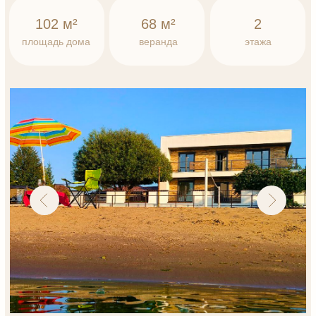
Бунгало 3
1 этаж
2 спальные комнаты
кухня - гостиная с видом на участок
санузел
теплый пол
2 этаж
Эксплуатируемая кровля
Панорамный вид, из каждой комнаты выход
на веранду;
Дом стоит на винтовых сваях
Есть подъезд к дому, парковка во дворе
Постройка из блоков Grass, утепление пеноплэкс
50 мм.
78,7м²
2.9
2
этаж
соток
площадь дома