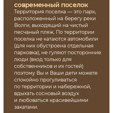
вдыхать сосновый воздух
и любоваться красивейшими
закатами.
Проснувшись утром
в Пляжном, не нужно
уезжать
Чтобы погулять по набережной,
искупаться в Волге или бассейне,
позаниматься спортом, поиграть
в волейбол, попить кофе на берегу,
здесь всё это можно сделать,
не выходя из посёлка. Можно
причалить к пристани посёлка
на лодке и через пару минут быть
дома, можно пройти по протокам
Волги на каяке, пригласить друзей
на пикник или порыбачить ранним
утром. Покупка дома
в «Пляжном» — это инвестиции
в здоровье, красоту и комфорт