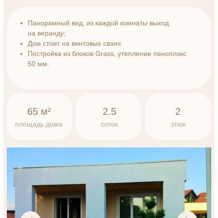
Бунгало 17.2
1 этаж
2 спальные комнаты
кухня - гостиная с видом на участок
санузел
прихожая
2 этаж
Эксплуатируемая кровля
Панорамный вид, из каждой комнаты выход
на веранду;
Дом стоит на винтовых сваях
Постройка из блоков Grass, утепление пеноплэкс
50 мм.
65 м²
1.8
2
площадь дома
сотки
этаж